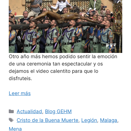
Otro año más hemos podido sentir la emoción
de una ceremonia tan espectacular y os
dejamos el video calentito para que lo
disfruteis.
Leer más
Categorías
Actualidad
,
Blog GEHM
Etiquetas
Cristo de la Buena Muerte
,
Legión
,
Malaga
,
Mena