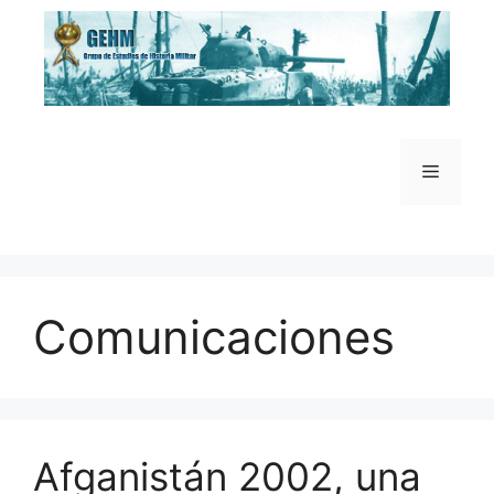
Saltar
al
contenido
Menú
Comunicaciones
Afganistán 2002, una