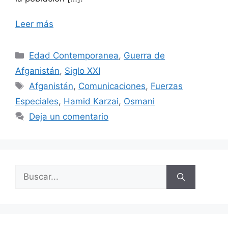
Leer más
Categorías
Edad Contemporanea
,
Guerra de
Afganistán
,
Siglo XXI
Etiquetas
Afganistán
,
Comunicaciones
,
Fuerzas
Especiales
,
Hamid Karzai
,
Osmani
Deja un comentario
Buscar: