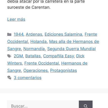
debía atacar por la carretera en la parte
suroeste de Carentan.
Leer más
Categorías
1944
,
Ardenas
,
Ediciones Salamina
,
Frente
Occidental
,
Holanda
,
Mas alla de Hermanos de
Sangre
,
Normandía
,
Segunda Guerra Mundial
Etiquetas
2GM
,
Batallas
,
Compañlía Easy
,
Dick
Winters
,
Frente Occidental
,
Hermanos de
Sangre
,
Operaciones
,
Protagonistas
3 comentarios
Buscar: