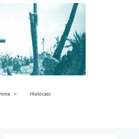
amina
Histocast