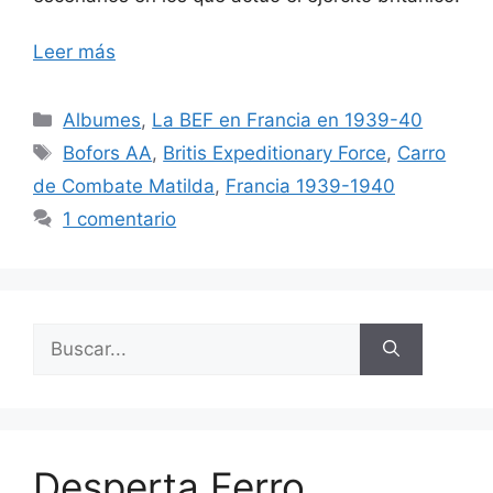
Leer más
Categorías
Albumes
,
La BEF en Francia en 1939-40
Etiquetas
Bofors AA
,
Britis Expeditionary Force
,
Carro
de Combate Matilda
,
Francia 1939-1940
1 comentario
Buscar:
Desperta Ferro