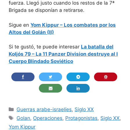
fuerza. Llegó justo cuando los restos de la 7ª
Brigada se disponían a retirarse.
Sigue en
Yom Kippur – Los combates por los
Altos del Golán (II)
Si te gustó, te puede interesar
La batalla del
Koljós 79 – La 11 Panzer Division destruye al I
Cuerpo Blindado Soviético
Categorías
Guerras arabe-israelíes
,
Siglo XX
Etiquetas
Golan
,
Operaciones
,
Protagonistas
,
Siglo XX
,
Yom Kippur