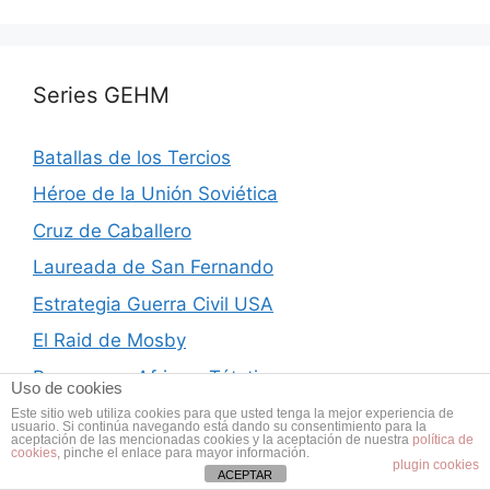
Series GEHM
Batallas de los Tercios
Héroe de la Unión Soviética
Cruz de Caballero
Laureada de San Fernando
Estrategia Guerra Civil USA
El Raid de Mosby
Panzers en Africa – Tátcticas
Uso de cookies
El Bombardeo de Cassino
Este sitio web utiliza cookies para que usted tenga la mejor experiencia de
usuario. Si continúa navegando está dando su consentimiento para la
aceptación de las mencionadas cookies y la aceptación de nuestra
política de
La Bolsa de Lille – 1940
cookies
, pinche el enlace para mayor información.
plugin cookies
ACEPTAR