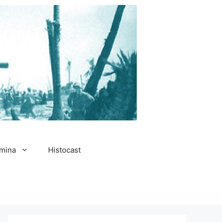
amina
Histocast