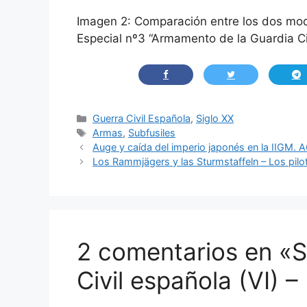
Imagen 2: Comparación entre los dos mod
Especial nº3 “Armamento de la Guardia Ci
Categorías
Guerra Civil Española
,
Siglo XX
Etiquetas
Armas
,
Subfusiles
Auge y caída del imperio japonés en la IIGM. A6
Los Rammjägers y las Sturmstaffeln – Los pilot
2 comentarios en «S
Civil española (VI) 