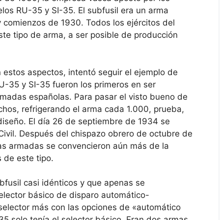
los RU-35 y SI-35. El subfusil era un arma
y comienzos de 1930. Todos los ejércitos del
te tipo de arma, a ser posible de producción
n estos aspectos, intentó seguir el ejemplo de
U-35 y SI-35 fueron los primeros en ser
rmadas españolas. Para pasar el visto bueno de
hos, refrigerando el arma cada 1.000, prueba,
diseño. El día 26 de septiembre de 1934 se
Civil. Después del chispazo obrero de octubre de
zas armadas se convencieron aún más de la
de este tipo.
fusil casi idénticos y que apenas se
selector básico de disparo automático-
 selector más con las opciones de «automático
5 solo tenía el selector básico. Eran dos armas