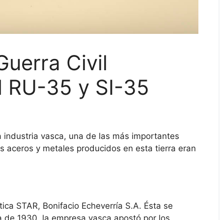
Guerra Civil
El RU-35 y SI-35
 industria vasca, una de las más importantes
os aceros y metales producidos en esta tierra eran
ca STAR, Bonifacio Echeverría S.A. Ésta se
a de 1930, la empresa vasca apostó por los