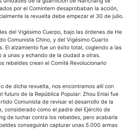
las unidades de la guarnición de Nanchang se
iados por el Comintern desaprobaban la acción,
cialmente la revuelta debe empezar el 30 de julio.
ades del Vigésimo Cuerpo, bajo las órdenes de He
ido Comunista Chino, y del Vigésimo Cuarto
 El alzamiento fue un éxito total, cogiendo a las
 a unas y echando de la ciudad a otras.
os rebeldes crean el Comité Revolucionario
o de dicha revuelta, nos encontramos allí con
 futuro de la República Popular: Zhou Enlai fue
tido Comunista de revisar el desarrollo de la
De, considerado como el padre del Ejército de
ang de luchar contra los rebeldes, pero acabaría
rebeldes conseguirán capturar unas 5.000 armas