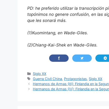
PD: he preferido utilizar la transcripción 
topónimos no genere confusión, en las si
que les sonará más.
(1)Kuomintang, en Wade-Giles.
(2)Chiang-Kai-Shek en Wade-Giles.
Categorías
Siglo XX
Etiquetas
Guerra Civil China
,
Protagonistas
,
Siglo XX
Hermanos de Armas (III): Finlandia en la Segu
Hermanos de Armas (IV): Finlandia en la Segu