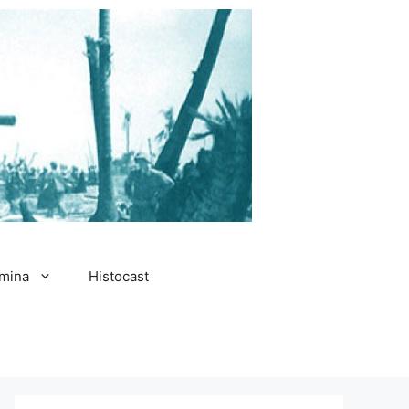
amina
Histocast