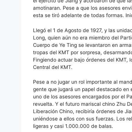
el ejército de Jiang y acordaron de que 
amotinaran. Pese a que los asesores env
esta se tiró adelante de todas formas. Ini
Llegó el 1 de Agosto de 1927, y las unid
Long, quien aún no era miembro del Part
Cuerpo de Ye Ting se levantaron en armas.
tropas del KMT por sorpresa, desarmando
Fingiendo actuar bajo órdenes del KMT, l
Central del KMT.
Pese a no jugar un rol importante al mand
gente que jugará un papel destacado en el
uno de los asesores encargados por el Par
revuelta. Y el futuro mariscal chino Zhu 
Liberación Chino, recibiría órdenes de Ji
uniéndose a ellos con sus fuerzas. Los 
ligeras y casi 1.000.000 de balas.