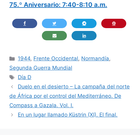
75.º Aniversario: 7:40-8:10 a.m.
Categorías
1944
,
Frente Occidental
,
Normandía
,
Segunda Guerra Mundial
Etiquetas
Día D
Duelo en el desierto – La campaña del norte
de África por el control del Mediterráneo. De
Compass a Gazala. Vol. I.
En un lugar llamado Küstrin (XI). El final.