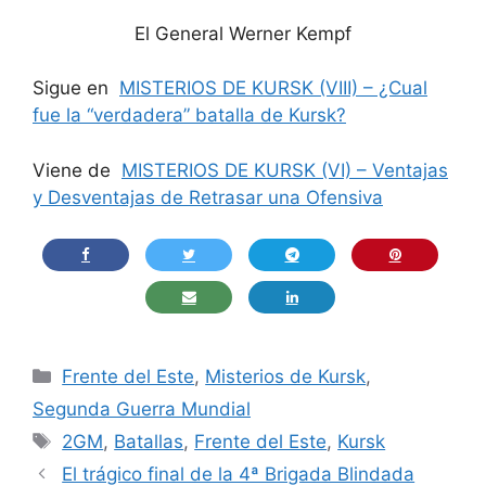
El General Werner Kempf
Sigue en
MISTERIOS DE KURSK (VIII) – ¿Cual
fue la “verdadera” batalla de Kursk?
Viene de
MISTERIOS DE KURSK (VI) – Ventajas
y Desventajas de Retrasar una Ofensiva
Categorías
Frente del Este
,
Misterios de Kursk
,
Segunda Guerra Mundial
Etiquetas
2GM
,
Batallas
,
Frente del Este
,
Kursk
El trágico final de la 4ª Brigada Blindada