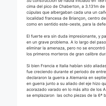
Su construcción se había iniciado en 1891
cima del pico de Chaberton, a 3.131m de a
cúpulas que albergaban cada una un cañ
localidad francesa de Briançon, centro de
como en sentido este-oeste, para la defen
El fuerte era sin duda impresionante, y pa
en un grave problema. A lo largo del pas
eliminar la amenaza, pero no se encontró
los primeros morteros de gran calibre dur
Si bien Francia e Italia habían sido aliad
fue creciendo durante el periodo de entr
declararon la guerra a Alemania en septie
en guerra junto a su aliado del eje hizo q
acorazado varado en lo más alto de los A
se emplazaron las ocho piezas de la 6ª 