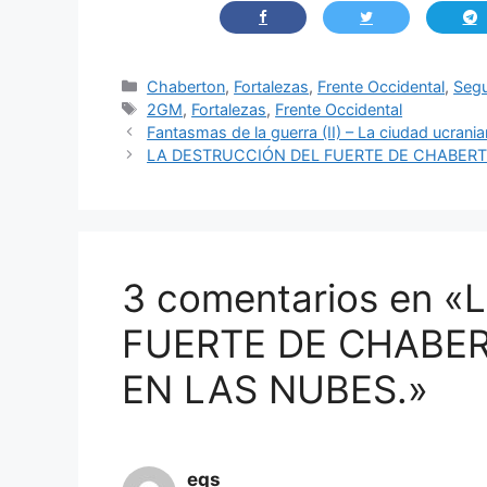
Categorías
Chaberton
,
Fortalezas
,
Frente Occidental
,
Segu
Etiquetas
2GM
,
Fortalezas
,
Frente Occidental
Fantasmas de la guerra (II) – La ciudad ucran
LA DESTRUCCIÓN DEL FUERTE DE CHABERTO
3 comentarios en 
FUERTE DE CHABER
EN LAS NUBES.»
eqs