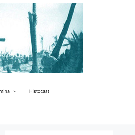
amina
Histocast