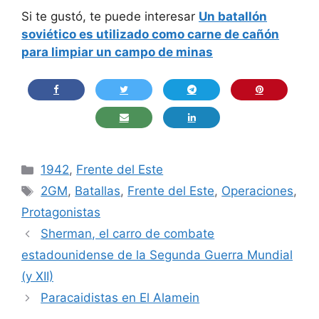
Si te gustó, te puede interesar
Un batallón
soviético es utilizado como carne de cañón
para limpiar un campo de minas
Categorías
1942
,
Frente del Este
Etiquetas
2GM
,
Batallas
,
Frente del Este
,
Operaciones
,
Protagonistas
Sherman, el carro de combate
estadounidense de la Segunda Guerra Mundial
(y XII)
Paracaidistas en El Alamein