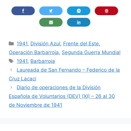
Categorías
1941
,
División Azul
,
Frente del Este
,
Operación Barbarroja
,
Segunda Guerra Mundial
Etiquetas
1941
,
Barbarroja
Laureada de San Fernando – Federico de la
Cruz Lacaci
Diario de operaciones de la División
Española de Voluntarios (DEV) (XI) – 26 al 30
de Noviembre de 1941