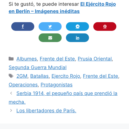
Si te gustó, te puede interesar
El Ejército Rojo
en Berlín – Imágenes inéditas
Categorías
Albumes
,
Frente del Este
,
Prusia Oriental
,
Segunda Guerra Mundial
Etiquetas
2GM
,
Batallas
,
Ejercito Rojo
,
Frente del Este
,
Operaciones
,
Protagonistas
Serbia 1914, el pequeño país que prendió la
mecha.
Los libertadores de París.