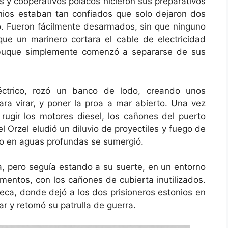
s y cooperativos polacos hicieron sus preparativos
nios estaban tan confiados que solo dejaron dos
. Fueron fácilmente desarmados, sin que ninguno
ue un marinero cortara el cable de electricidad
l buque simplemente comenzó a separarse de sus
éctrico, rozó un banco de lodo, creando unos
a virar, y poner la proa a mar abierto. Una vez
ugir los motores diesel, los cañones del puerto
l Orzel eludió un diluvio de proyectiles y fuego de
uvo en aguas profundas se sumergió.
a, pero seguía estando a su suerte, en un entorno
umentos, con los cañones de cubierta inutilizados.
eca, donde dejó a los dos prisioneros estonios en
r y retomó su patrulla de guerra.