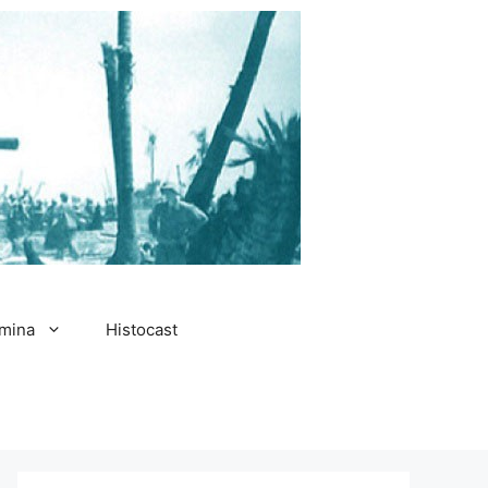
amina
Histocast