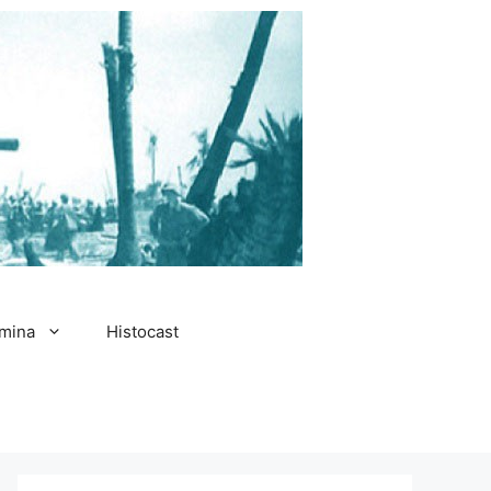
amina
Histocast