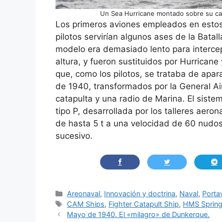
Un Sea Hurricane montado sobre su cat
Los primeros aviones empleados en estos 
pilotos servirían algunos ases de la Batal
modelo era demasiado lento para interce
altura, y fueron sustituidos por Hurrican
que, como los pilotos, se trataba de apa
de 1940, transformados por la General Air
catapulta y una radio de Marina. El siste
tipo P, desarrollada por los talleres aer
de hasta 5 t a una velocidad de 60 nudo
sucesivo.
Categorías
Areonaval
,
Innovación y doctrina
,
Naval
,
Porta
Etiquetas
CAM Ships
,
Fighter Catapult Ship
,
HMS Sprin
Mayo de 1940. El «milagro» de Dunkerque.