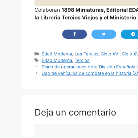
Colaboran
1898 Miniaturas, Editorial ED
la Librería Tercios Viejos y el Ministeri
Categorías
Edad Moderna
,
Los Tercios
,
Siglo XVI
,
Siglo XV
Etiquetas
Edad Moderna
,
Tercios
Diario de operaciones de la División Española d
Uso de vehículos de combate en la historia (X
Deja un comentario
Comentario