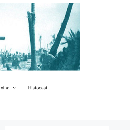
amina
Histocast