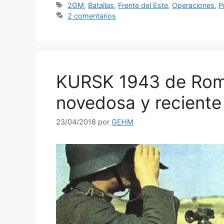
Etiquetas
2GM
,
Batallas
,
Frente del Este
,
Operaciones
,
P
2 comentarios
KURSK 1943 de Roma
novedosa y reciente 
23/04/2018
por
GEHM