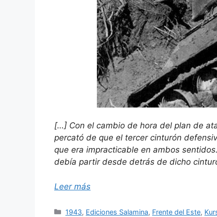
[…] Con el cambio de hora del plan de at
percató de que el tercer cinturón defensiv
que era impracticable en ambos sentidos
debía partir desde detrás de dicho cintur
Leer más
Categorías
1943
,
Ediciones Salamina
,
Frente del Este
,
Kur