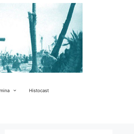
amina
Histocast