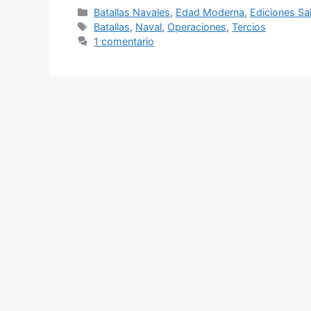
Categorías
Batallas Navales
,
Edad Moderna
,
Ediciones Sa
Etiquetas
Batallas
,
Naval
,
Operaciones
,
Tercios
1 comentario