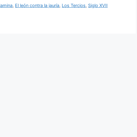
lamina
,
El león contra la jauría
,
Los Tercios
,
Siglo XVII