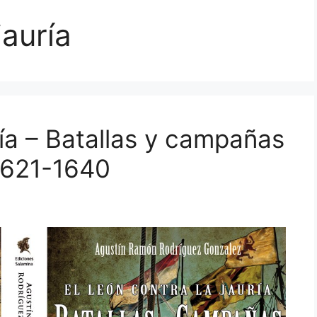
jauría
uría – Batallas y campañas
1621-1640