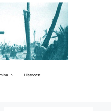
amina
Histocast