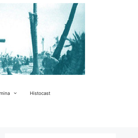
amina
Histocast