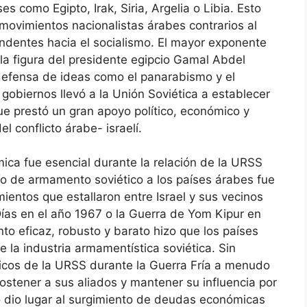
s como Egipto, Irak, Siria, Argelia o Libia. Esto
 movimientos nacionalistas árabes contrarios al
endentes hacia el socialismo. El mayor exponente
a figura del presidente egipcio Gamal Abdel
a defensa de ideas como el panarabismo y el
 gobiernos llevó a la Unión Soviética a establecer
que prestó un gran apoyo político, económico y
el conflicto árabe- israelí.
mica fue esencial durante la relación de la URSS
vío de armamento soviético a los países árabes fue
entos que estallaron entre Israel y sus vecinos
Días en el año 1967 o la Guerra de Yom Kipur en
to eficaz, robusto y barato hizo que los países
de la industria armamentística soviética. Sin
ógicos de la URSS durante la Guerra Fría a menudo
stener a sus aliados y mantener su influencia por
o dio lugar al surgimiento de deudas económicas