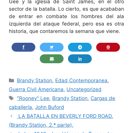
Gee y la iglesia de Saint James, en el otro
sector de la batalla. Lo cierto, es que acababan
de entrar en combate los hombres del ala
izquierda del ataque federal, pero esa es otra
historia, que contaremos la semana que viene.
Categorías
Brandy Station
,
Edad Contemporanea
,
Guerra Civil Americana
,
Uncategorized
Etiquetas
"Rooney" Lee
,
Brandy Station
,
Cargas de
caballería
,
John Buford
LA BATALLA EN BEVERLY FORD ROAD.
(Brandy Station, 2.ª parte).