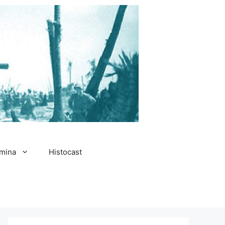
amina
Histocast