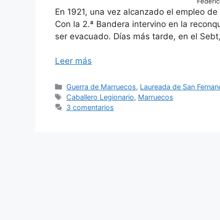
Federic
En 1921, una vez alcanzado el empleo de t
Con la 2.ª Bandera intervino en la reconq
ser evacuado. Días más tarde, en el Sebt,
Leer más
Categorías
Guerra de Marruecos
,
Laureada de San Ferna
Etiquetas
Caballero Legionario
,
Marruecos
3 comentarios