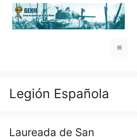
Saltar
al
contenido
Menú
Legión Española
Laureada de San