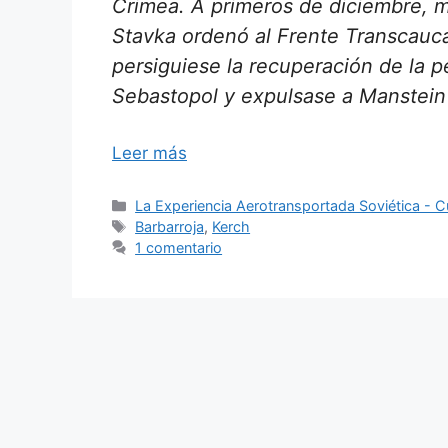
Crimea. A primeros de diciembre, m
Stavka ordenó al Frente Transcauc
persiguiese la recuperación de la p
Sebastopol y expulsase a Manstein
Leer más
Categorías
La Experiencia Aerotransportada Soviética - 
Etiquetas
Barbarroja
,
Kerch
1 comentario