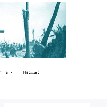
amina
Histocast