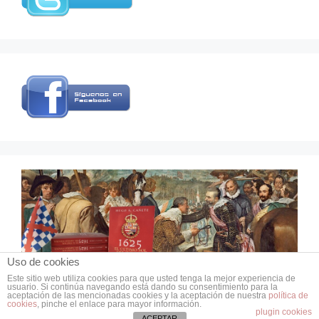
Uso de cookies
Este sitio web utiliza cookies para que usted tenga la mejor experiencia de
usuario. Si continúa navegando está dando su consentimiento para la
© 2026 Grupo de Estudios de Historia Militar
aceptación de las mencionadas cookies y la aceptación de nuestra
política de
• Creado con
GeneratePress
cookies
, pinche el enlace para mayor información.
plugin cookies
ACEPTAR