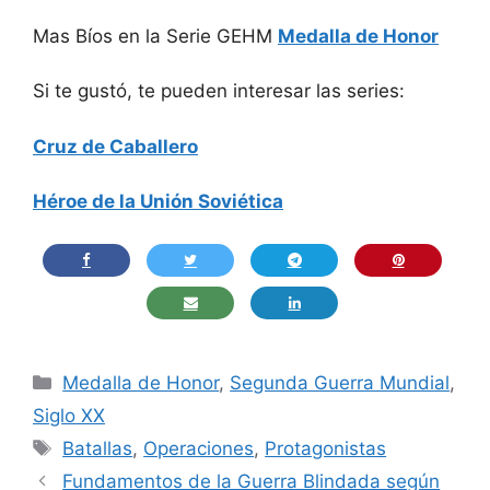
Mas Bíos en la Serie GEHM
Medalla de Honor
Si te gustó, te pueden interesar las series:
Cruz de Caballero
Héroe de la Unión Soviética
Categorías
Medalla de Honor
,
Segunda Guerra Mundial
,
Siglo XX
Etiquetas
Batallas
,
Operaciones
,
Protagonistas
Fundamentos de la Guerra Blindada según