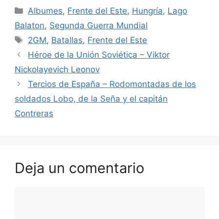
Categorías
Albumes
,
Frente del Este
,
Hungría
,
Lago
Balaton
,
Segunda Guerra Mundial
Etiquetas
2GM
,
Batallas
,
Frente del Este
Héroe de la Unión Soviética – Viktor
Nickolayevich Leonov
Tercios de España – Rodomontadas de los
soldados Lobo, de la Seña y el capitán
Contreras
Deja un comentario
Comentario