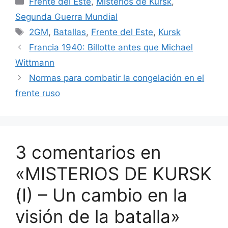
Frente del Este
,
Misterios de Kursk
,
Segunda Guerra Mundial
Etiquetas
2GM
,
Batallas
,
Frente del Este
,
Kursk
Francia 1940: Billotte antes que Michael
Wittmann
Normas para combatir la congelación en el
frente ruso
3 comentarios en
«MISTERIOS DE KURSK
(I) – Un cambio en la
visión de la batalla»