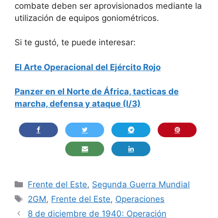
combate deben ser aprovisionados mediante la
utilización de equipos goniométricos.
Si te gustó, te puede interesar:
El Arte Operacional del Ejército Rojo
Panzer en el Norte de África, tacticas de
marcha, defensa y ataque (I/3)
Categorías
Frente del Este
,
Segunda Guerra Mundial
Etiquetas
2GM
,
Frente del Este
,
Operaciones
8 de diciembre de 1940: Operación