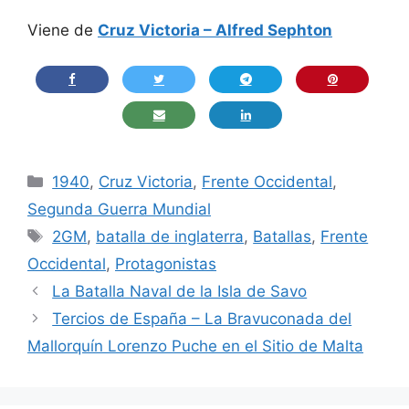
Viene de
Cruz Victoria – Alfred Sephton
Categorías
1940
,
Cruz Victoria
,
Frente Occidental
,
Segunda Guerra Mundial
Etiquetas
2GM
,
batalla de inglaterra
,
Batallas
,
Frente
Occidental
,
Protagonistas
La Batalla Naval de la Isla de Savo
Tercios de España – La Bravuconada del
Mallorquín Lorenzo Puche en el Sitio de Malta