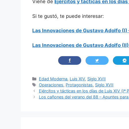
Viene de
Ejércitos y tácticas en los días
Si te gustó, te puede interesar:
Las Innovaciones de Gustavo Adolfo (I) 
Las Innovaciones de Gustavo Adolfo (II) –
Categorías
Edad Moderna
,
Luis XIV
,
Siglo XVII
Etiquetas
Operaciones
,
Protagonistas
,
Siglo XVII
Ejércitos y tácticas en los días de Luis XIV (Iª 
Los cañones del verano del 88 – Apuntes para 