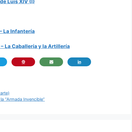
 de Luis XIV (I)
– La Infantería
 La Caballería y la Artillería
Parte)
la “Armada Invencible”