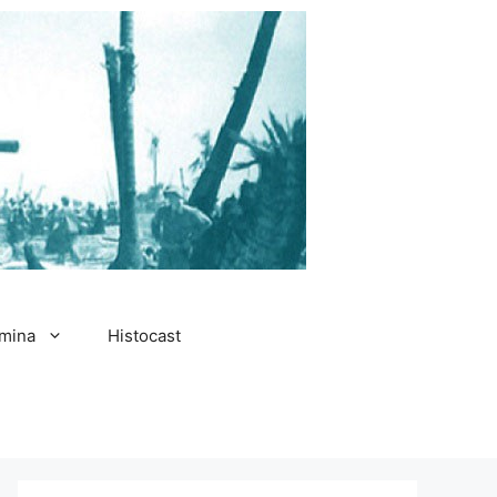
amina
Histocast