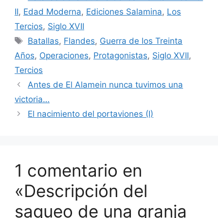
II
,
Edad Moderna
,
Ediciones Salamina
,
Los
Tercios
,
Siglo XVII
Etiquetas
Batallas
,
Flandes
,
Guerra de los Treinta
Años
,
Operaciones
,
Protagonistas
,
Siglo XVII
,
Tercios
Antes de El Alamein nunca tuvimos una
victoria…
El nacimiento del portaviones (I)
1 comentario en
«Descripción del
saqueo de una granja