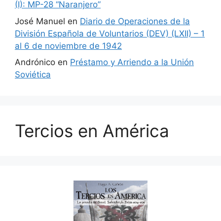
(I): MP-28 “Naranjero”
José Manuel
en
Diario de Operaciones de la
División Española de Voluntarios (DEV) (LXII) – 1
al 6 de noviembre de 1942
Andrónico
en
Préstamo y Arriendo a la Unión
Soviética
Tercios en América