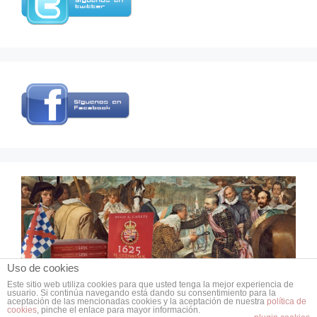
Uso de cookies
Este sitio web utiliza cookies para que usted tenga la mejor experiencia de
usuario. Si continúa navegando está dando su consentimiento para la
© 2026 Grupo de Estudios de Historia Militar
aceptación de las mencionadas cookies y la aceptación de nuestra
política de
• Creado con
GeneratePress
cookies
, pinche el enlace para mayor información.