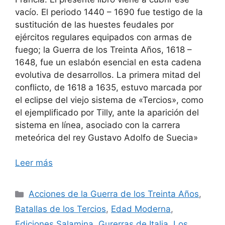
vacío. El periodo 1440 – 1690 fue testigo de la
sustitución de las huestes feudales por
ejércitos regulares equipados con armas de
fuego; la Guerra de los Treinta Años, 1618 –
1648, fue un eslabón esencial en esta cadena
evolutiva de desarrollos. La primera mitad del
conflicto, de 1618 a 1635, estuvo marcada por
el eclipse del viejo sistema de «Tercios», como
el ejemplificado por Tilly, ante la aparición del
sistema en línea, asociado con la carrera
meteórica del rey Gustavo Adolfo de Suecia»
Leer más
Categorías
Acciones de la Guerra de los Treinta Años
,
Batallas de los Tercios
,
Edad Moderna
,
Ediciones Salamina
,
Gurerras de Italia
,
Los